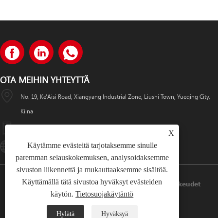
OTA MEIHIN YHTEYTTÄ
No. 19, Ke'Aisi Road, Xiangyang Industrial Zone, Liushi Town, Yueqing City,
Kiina
+86-18057712366 +86-18606632017
X
Käytämme evästeitä tarjotaksemme sinulle
Lugaoteam@lugaoelectric.com
paremman selauskokemuksen, analysoidaksemme
sivuston liikennettä ja mukauttaaksemme sisältöä.
Käyttämällä tätä sivustoa hyväksyt evästeiden
Copyright © 2023 Lugao Power Co.,Ltd. Kaikki Oikeudet
käytön.
Tietosuojakäytäntö
Pidätetään.
Hylätä
Hyväksyä