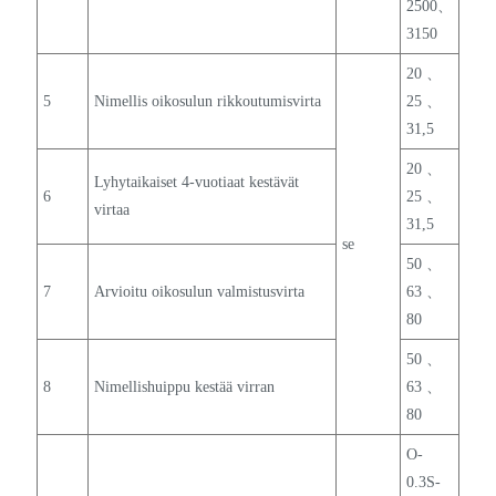
2500、
3150
20 、
5
Nimellis oikosulun rikkoutumisvirta
25 、
31,5
20 、
Lyhytaikaiset 4-vuotiaat kestävät
6
25 、
virtaa
31,5
se
50 、
7
Arvioitu oikosulun valmistusvirta
63 、
80
50 、
8
Nimellishuippu kestää virran
63 、
80
O-
0.3S-