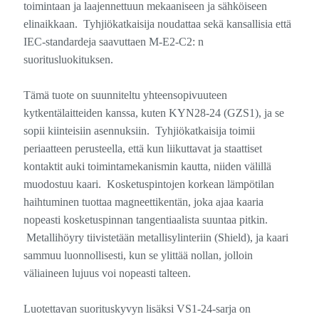
toimintaan ja laajennettuun mekaaniseen ja sähköiseen
elinaikkaan. Tyhjiökatkaisija noudattaa sekä kansallisia että
IEC-standardeja saavuttaen M-E2-C2: n
suoritusluokituksen.
Tämä tuote on suunniteltu yhteensopivuuteen
kytkentälaitteiden kanssa, kuten KYN28-24 (GZS1), ja se
sopii kiinteisiin asennuksiin. Tyhjiökatkaisija toimii
periaatteen perusteella, että kun liikuttavat ja staattiset
kontaktit auki toimintamekanismin kautta, niiden välillä
muodostuu kaari. Kosketuspintojen korkean lämpötilan
haihtuminen tuottaa magneettikentän, joka ajaa kaaria
nopeasti kosketuspinnan tangentiaalista suuntaa pitkin.
Metallihöyry tiivistetään metallisylinteriin (Shield), ja kaari
sammuu luonnollisesti, kun se ylittää nollan, jolloin
väliaineen lujuus voi nopeasti talteen.
Luotettavan suorituskyvyn lisäksi VS1-24-sarja on