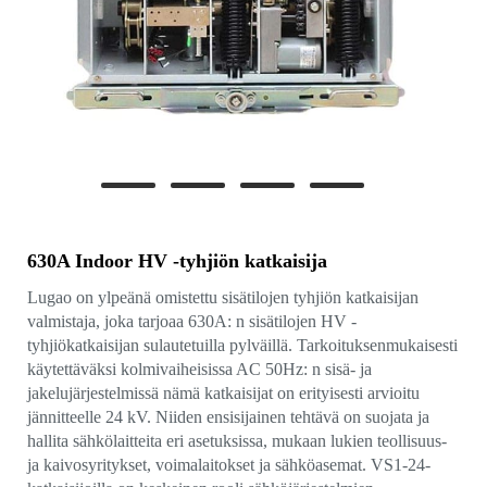
630A Indoor HV -tyhjiön katkaisija
Lugao on ylpeänä omistettu sisätilojen tyhjiön katkaisijan
valmistaja, joka tarjoaa 630A: n sisätilojen HV -
tyhjiökatkaisijan sulautetuilla pylväillä. Tarkoituksenmukaisesti
käytettäväksi kolmivaiheisissa AC 50Hz: n sisä- ja
jakelujärjestelmissä nämä katkaisijat on erityisesti arvioitu
jännitteelle 24 kV. Niiden ensisijainen tehtävä on suojata ja
hallita sähkölaitteita eri asetuksissa, mukaan lukien teollisuus-
ja kaivosyritykset, voimalaitokset ja sähköasemat. VS1-24-