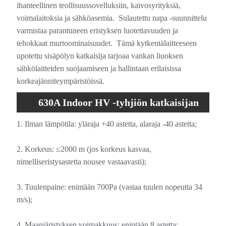
ihanteellinen teollisuussovelluksiin, kaivosyrityksiä,
voimalaitoksia ja sähköasemia. Sulautettu napa -suunnittelu
varmistaa parantuneen eristyksen luotettavuuden ja
tehokkaat murtoominaisuudet. Tämä kytkentälaitteeseen
upotettu sisäpölyn katkaisija tarjoaa vankan liuoksen
sähkölaitteiden suojaamiseen ja hallintaan erilaisissa
korkeajänniteympäristöissä.
630A Indoor HV -tyhjiön katkaisijan
käyttöympäristö
1. Ilman lämpötila: yläraja +40 astetta, alaraja -40 astetta;
2. Korkeus: ≤2000 m (jos korkeus kasvaa,
nimelliseristysastetta nousee vastaavasti);
3. Tuulenpaine: enintään 700Pa (vastaa tuulen nopeutta 34
m/s);
4. Maanjäristyksen voimakkuus: enintään 8 astetta;