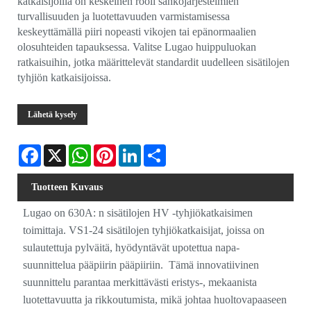
katkaisijoilla on keskeinen rooli sähköjärjestelmien
turvallisuuden ja luotettavuuden varmistamisessa
keskeyttämällä piiri nopeasti vikojen tai epänormaalien
olosuhteiden tapauksessa. Valitse Lugao huippuluokan
ratkaisuihin, jotka määrittelevät standardit uudelleen sisätilojen
tyhjiön katkaisijoissa.
Lähetä kysely
Facebook
X
WhatsApp
Pinterest
LinkedIn
Share
Tuotteen Kuvaus
Lugao on 630A: n sisätilojen HV -tyhjiökatkaisimen
toimittaja. VS1-24 sisätilojen tyhjiökatkaisijat, joissa on
sulautettuja pylväitä, hyödyntävät upotettua napa-
suunnittelua pääpiirin pääpiiriin. Tämä innovatiivinen
suunnittelu parantaa merkittävästi eristys-, mekaanista
luotettavuutta ja rikkoutumista, mikä johtaa huoltovapaaseen