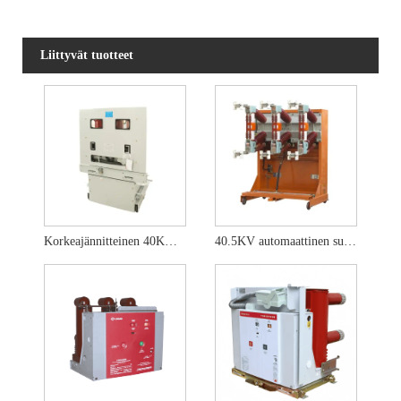
Liittyvät tuotteet
Korkeajännitteinen 40KV sisätyhjiökatkaisija
40.5KV automaattinen sulkeutuva tyhjiökatkaisin 40.5KV