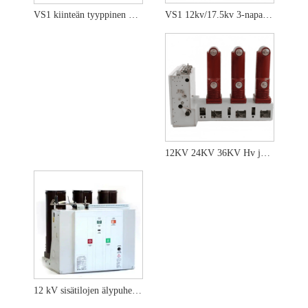
VS1 12kv/17.5kv 3-napainen käsikärrytyyppinen suurjännitetyhjiökatkaisija
VS1 kiinteän tyyppinen 24KV/36KV sisätyhjiökatkaisija
12KV 24KV 36KV Hv ja Mv sivulle asennettu älykäs tyhjiökatkaisin kytkinlaitteille
12 kV sisätilojen älypuhelimen tyhjiökatkaisija