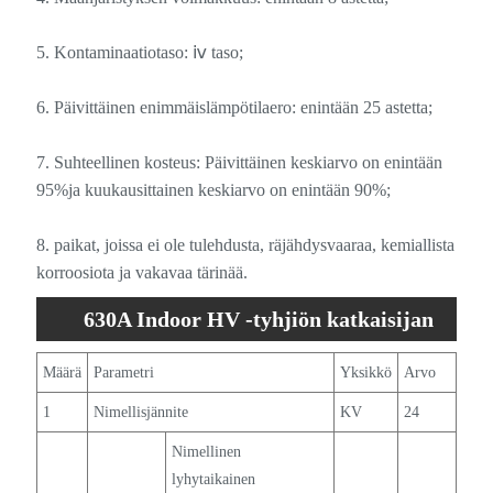
5. Kontaminaatiotaso: ⅳ taso;
6. Päivittäinen enimmäislämpötilaero: enintään 25 astetta;
7. Suhteellinen kosteus: Päivittäinen keskiarvo on enintään
95%ja kuukausittainen keskiarvo on enintään 90%;
8. paikat, joissa ei ole tulehdusta, räjähdysvaaraa, kemiallista
korroosiota ja vakavaa tärinää.
630A Indoor HV -tyhjiön katkaisijan
eritelmä
Määrä
Parametri
Yksikkö
Arvo
1
Nimellisjännite
KV
24
Nimellinen
lyhytaikainen