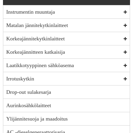
Instrumentin muuntaja
Matalan jännitekytkinlaitteet
Korkeajännitekytkinlaitteet
Korkeajännitteen katkaisija
Laatikkotyyppinen sähköasema
Irrotuskytkin
Drop-out sulakesarja
Aurinkosähkölaitteet
Ylijännitesuoja ja maadoitus
AC -dieselgeneraattorisarja