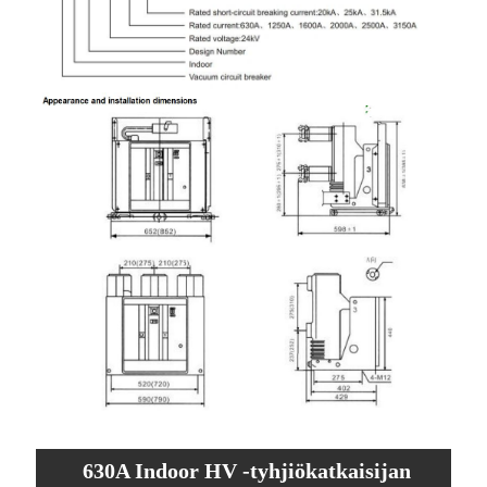
630A Indoor HV -tyhjiökatkaisijan