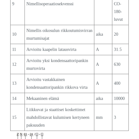
9
Nimellisoperaatiosekvenssi
CO-
180-
luvut
Nimellis oikosulun rikkoutumisvirran
10
aika
20
murtumisajat
11
Arvioitu kaapelin latausvirta
A
31.5
Arvioitu yksi kondensaattoripankin
12
A
630
murtovirta
Arvioitu vastakkainen
13
A
400
kondensaattoripankin rikkova virta
14
Mekaaninen elämä
aika
10000
Liikkuvat ja staattiset koskettimet
15
mahdollistavat kulumisen kertyneen
mm
3
paksuuden