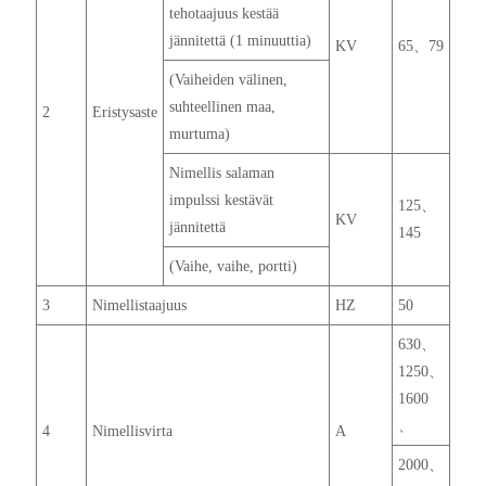
tehotaajuus kestää
jännitettä (1 minuuttia)
KV
65、79
(Vaiheiden välinen,
suhteellinen maa,
2
Eristysaste
murtuma)
Nimellis salaman
impulssi kestävät
125、
KV
jännitettä
145
(Vaihe, vaihe, portti)
3
Nimellistaajuus
HZ
50
630、
1250、
1600
、
4
Nimellisvirta
A
2000、