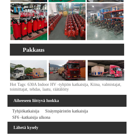
Pakkaus
Hot Tags: 630A Indoor HV -tyhjiön katkaisija, Kiina, valmistajat,
toimittajat, tehdas, laatu, räätälöity
Aiheeseen liittyvä luokka
Tyhjiökatkaisija
Sisäympäristön katkaisija
SF6 -katkaisija ulkona
Lähetä kysely