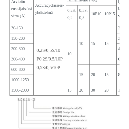
Nimellisteho (VA)
Arvioitu
lyhyta
Accuracyclassses-
ensisijaiseksi
lämpö
0,2S,
0,5S,
yhdistelmä
10P10
10P15
virta (A)
virta 
0,2
0,5
30-150
200 Ii
150-200
31.5
10
15
15
200-300
45
0,2S/0,5S/10
10
P0.2S/0.5/10P
300-400
63
0,5S/0,5/10P
600-800
15
20
15
80
1000-1250
1500-2000
15
20
30
20
100