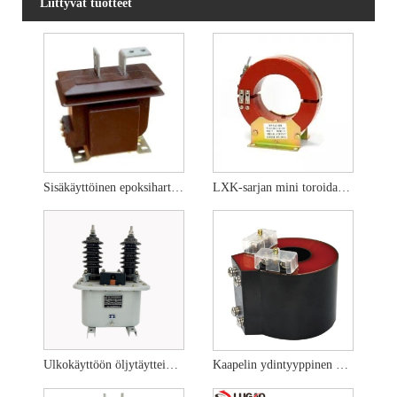
Liittyvät tuotteet
Sisäkäyttöinen epoksihartsivaluvirtamuuntaja
LXK-sarjan mini toroidaalinen kelavirtamuuntaja Mini elektroninen muuntaja
Ulkokäyttöön öljytäytteinen 10KV virtamuunnos
Kaapelin ydintyyppinen virtamuuntaja