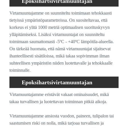
Epoksihartsivirtamuuntajan
käyttöympäristö
Virtamuuntajamme on suunniteltu toimimaan tehokkaasti
tietyissä ympäristöparametreissa. On suositeltavaa, että
korkeus ei ylitä 1000 metriä optimaalisen suorituskyvyn
ylläpitämiseksi. Lisäksi virtamuuntajat on suunniteltu
toimimaan saumattomasti -5ºC - +40ºC lämpötila-alueella.
On tärkeää huomata, että nämä virtamuuntajat sijaitsevat
ihanteellisesti sisätiloissa, mikä takaa sopivimman ilman
suhteellisen ympäristön niiden luotettavalle ja tehokkaalle
toiminnalle.
Epoksihartsivirtamuuntajan
tuoteominaisuudet
Virtamuuntajamme eristävät vakaat ominaisuudet, mikä
takaa turvallisen ja luotettavan toiminnan pitkiä aikoja.
Virtamuuntajamme ansiosta vuodon, paineen, tulipalon tai
saastumisen riski on nolla, mikä tarjoaa turvallisen ja