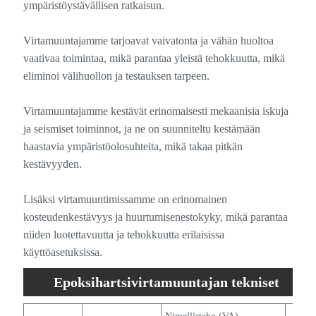
ympäristöystävällisen ratkaisun.
Virtamuuntajamme tarjoavat vaivatonta ja vähän huoltoa
vaativaa toimintaa, mikä parantaa yleistä tehokkuutta, mikä
eliminoi välihuollon ja testauksen tarpeen.
Virtamuuntajamme kestävät erinomaisesti mekaanisia iskuja
ja seismiset toiminnot, ja ne on suunniteltu kestämään
haastavia ympäristöolosuhteita, mikä takaa pitkän
kestävyyden.
Lisäksi virtamuuntimissamme on erinomainen
kosteudenkestävyys ja huurtumisenestokyky, mikä parantaa
niiden luotettavuutta ja tehokkuutta erilaisissa
käyttöasetuksissa.
Epoksihartsivirtamuuntajan tekniset
tiedot