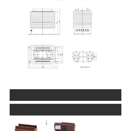
Epoksihartsivirtamuuntaja
Tuot
teen ominaisuudet