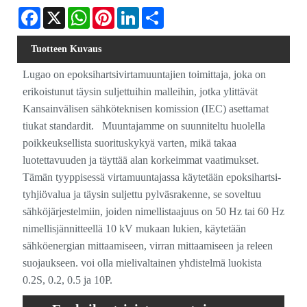
Facebook
X
WhatsApp
Pinterest
LinkedIn
Share
Tuotteen Kuvaus
Lugao on epoksihartsivirtamuuntajien toimittaja, joka on
erikoistunut täysin suljettuihin malleihin, jotka ylittävät
Kansainvälisen sähköteknisen komission (IEC) asettamat
tiukat standardit. Muuntajamme on suunniteltu huolella
poikkeuksellista suorituskykyä varten, mikä takaa
luotettavuuden ja täyttää alan korkeimmat vaatimukset.
Tämän tyyppisessä virtamuuntajassa käytetään epoksihartsi-
tyhjiövalua ja täysin suljettu pylväsrakenne, se soveltuu
sähköjärjestelmiin, joiden nimellistaajuus on 50 Hz tai 60 Hz
nimellisjännitteellä 10 kV mukaan lukien, käytetään
sähköenergian mittaamiseen, virran mittaamiseen ja releen
suojaukseen. voi olla mielivaltainen yhdistelmä luokista
0.2S, 0.2, 0.5 ja 10P.