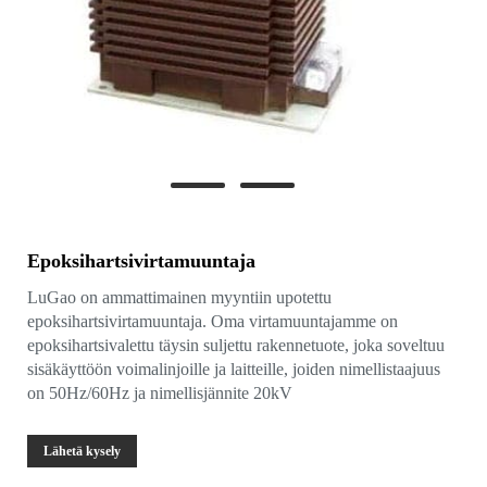
Epoksihartsivirtamuuntaja
LuGao on ammattimainen myyntiin upotettu
epoksihartsivirtamuuntaja. Oma virtamuuntajamme on
epoksihartsivalettu täysin suljettu rakennetuote, joka soveltuu
sisäkäyttöön voimalinjoille ja laitteille, joiden nimellistaajuus
on 50Hz/60Hz ja nimellisjännite 20kV
Lähetä kysely