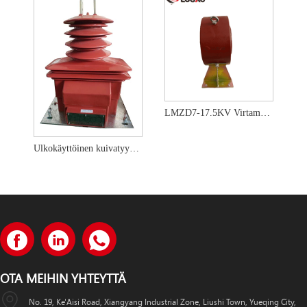
LMZD7-17.5KV Virtamuuntajan valuvirtakiskotyyppi suojasydämellä
Ulkokäyttöinen kuivatyyppinen epoksihartsieristetty virtamuuntaja
OTA MEIHIN YHTEYTTÄ
No. 19, Ke'Aisi Road, Xiangyang Industrial Zone, Liushi Town, Yueqing City,