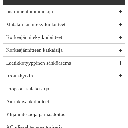
Instrumentin muuntaja
Matalan jännitekytkinlaitteet
Korkeajännitekytkinlaitteet
Korkeajännitteen katkaisija
Laatikkotyyppinen sähköasema
Irrotuskytkin
Drop-out sulakesarja
Aurinkosähkölaitteet
Ylijännitesuoja ja maadoitus
AC -dieselgeneraattorisarja