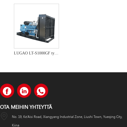
LUGAO LT-S1000GF tyyppi 1000kw 1200kw AC dieselgeneraattorisarja
OTA MEIHIN YHTEYTTÄ
No. 19, Ke'Aisi Road, Xiangyang Industrial Zone, Liushi Town, Yueqing City,
Kiina