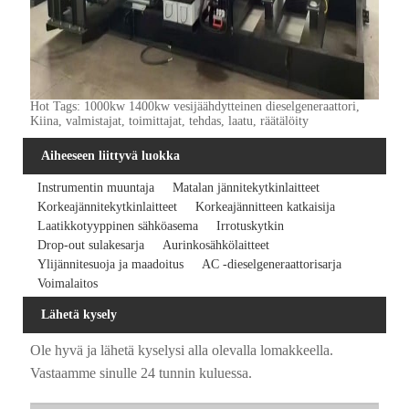
Hot Tags: 1000kw 1400kw vesijäähdytteinen dieselgeneraattori,
Kiina, valmistajat, toimittajat, tehdas, laatu, räätälöity
Aiheeseen liittyvä luokka
Instrumentin muuntaja
Matalan jännitekytkinlaitteet
Korkeajännitekytkinlaitteet
Korkeajännitteen katkaisija
Laatikkotyyppinen sähköasema
Irrotuskytkin
Drop-out sulakesarja
Aurinkosähkölaitteet
Ylijännitesuoja ja maadoitus
AC -dieselgeneraattorisarja
Voimalaitos
Lähetä kysely
Ole hyvä ja lähetä kyselysi alla olevalla lomakkeella.
Vastaamme sinulle 24 tunnin kuluessa.