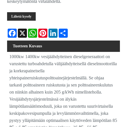
keskeytymätöntä virtalähdettä.
Lähetä kysely
Facebook
X
WhatsApp
Pinterest
LinkedIn
Share
Tuotteen Kuvaus
1000kw 1400kw vesijäähdytteinen dieselgeneraattori on
varustettu turboahdetulla välijäähdytteisellä dieselmoottorilla
ja korkeapaineisella
yhteispaineruiskutuspolttoainejärjestelmällä. Se ohjaa
tarkasti polttoaineen ruiskutusta ja sen polttoaineenkulutus
on niinkin alhainen kuin 205 g/kWh nimellisteholla.
Vesijäähdytysjärjestelmässä on älykäs
lämpötilansäätömoduuli, joka on varustettu suurivirtaisella
keskipakovesipumpulla ja levylämmönvaihtimella, joka
pystyy ylläpitämään optimaalisen käyttöveden lämpötilan 85