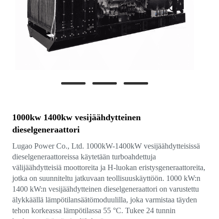
1000kw 1400kw vesijäähdytteinen
dieselgeneraattori
Lugao Power Co., Ltd. 1000kW-1400kW vesijäähdytteisissä
dieselgeneraattoreissa käytetään turboahdettuja
välijäähdytteisiä moottoreita ja H-luokan eristysgeneraattoreita,
jotka on suunniteltu jatkuvaan teollisuuskäyttöön. 1000 kW:n
1400 kW:n vesijäähdytteinen dieselgeneraattori on varustettu
älykkäällä lämpötilansäätömoduulilla, joka varmistaa täyden
tehon korkeassa lämpötilassa 55 °C. Tukee 24 tunnin