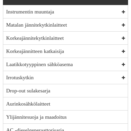
Instrumentin muuntaja
Matalan jännitekytkinlaitteet
Korkeajännitekytkinlaitteet
Korkeajännitteen katkaisija
Laatikkotyyppinen sähköasema
Irrotuskytkin
Drop-out sulakesarja
Aurinkosähkölaitteet
Ylijännitesuoja ja maadoitus
AC -dieselgeneraattorisarja