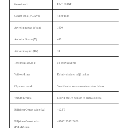
Genset malli
LT-S1000GF
Genset
Teho (Kw/Kva)
1350/1688
Arvioitu
nopeus (r/min)
1500
Arvioitu
Jännite (V)
400
Arvioitu
taajuus (Hz)
50
Tehoa
tekijä (Cos
φ)
0,8 (viivästynyt)
Vaiheen/Lin
es
Kolmivaiheinen
neljä lankaa
Ohjaimen merkki
SmartGen tai sen mukaan
to
asiakas haluaa
Vaihda merkkiä
CHINT tai sen mukaan
to
asiakas haluaa
Hiljainen
Genset
paino (kg)
=12,5T
Hiljainen
Genset
koko
=5800*2500*3000
(PxLxK) (mm)