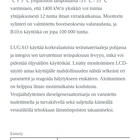
℃ ± 5 ℃ ympäristön lämpötilassa -35 ℃ - 55 ℃
varmistaen, että 1400 kW:n yksikkö voi toimia
yhtäjaksoisesti 12 tuntia ilman virrankatkaisua. Moottorin
sylinteri on valmistettu booriseoksesta valuraudasta, ja
B10:n käyttöikä on jopa 100 000 tuntia.
LUGAO käyttää korkealaatuisia teräsmateriaaleja pohjassa
ja integroi sen taivutettuun teräspaksuun levyyn, mikä voi
pidentää öljysäiliön käyttöikää. Lisätty monitoiminen LCD-
näyttö antaa käyttäjälle mahdollisuuden nähdä selkeästi eri
parametrit ja reagoida hälytykseen etukäteen. Aloittaminen
on helppoa ilman monimutkaista koulutusta.
Vesijäähdytteinen dieselgeneraattorisarja on varustettu
tuulettimella ja turvakilvellä sekä suljetulla kiinteällä
vesisäiliöllä tehokkaan lämmönpoiston takaamiseksi.
Erittely