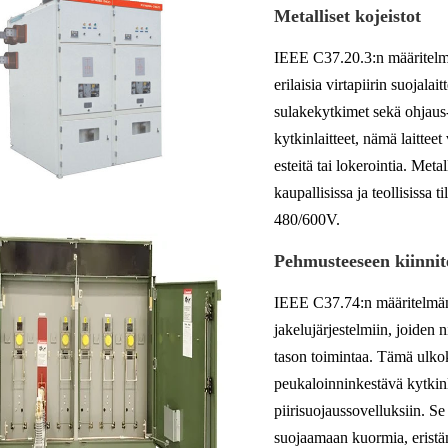
Metalliset kojeistot
IEEE C37.20.3:n määritelmän
erilaisia ​​virtapiirin suojal
sulakekytkimet sekä ohjaus- 
kytkinlaitteet, nämä laitteet
esteitä tai lokerointia. Metal
kaupallisissa ja teollisissa t
480/600V.
Pehmusteeseen kiinnit
IEEE C37.74:n määritelmän
jakelujärjestelmiin, joiden
tason toimintaa. Tämä ulkok
peukaloinninkestävä kytkinla
piirisuojaussovelluksiin. Se
suojaamaan kuormia, eristä