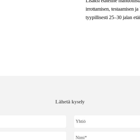
Lisäksi etäteline mahdollist
irrottamisen, testaamisen ja
tyypillisesti 25–30 jalan etä
Lähetä kysely