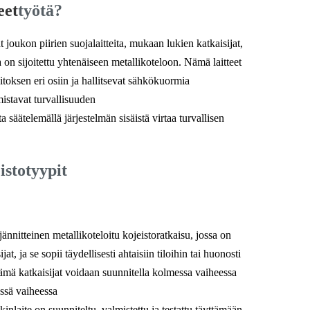
eet
työtä?
t joukon piirien suojalaitteita, mukaan lukien katkaisijat,
a on sijoitettu yhtenäiseen metallikoteloon. Nämä laitteet
itoksen eri osiin ja hallitsevat sähkökuormia
mistavat turvallisuuden
ta säätelemällä järjestelmän sisäistä virtaa turvallisen
istotyypit
nnitteinen metallikoteloitu kojeistoratkaisu, jossa on
ijat, ja se sopii täydellisesti ahtaisiin tiloihin tai huonosti
Nämä katkaisijat voidaan suunnitella kolmessa vaiheessa
yssä vaiheessa
laite on suunniteltu, valmistettu ja testattu täyttämään