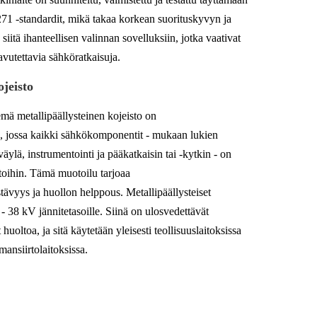
1 -standardit, mikä takaa korkean suorituskyvyn ja
iitä ihanteellisen valinnan sovelluksiin, jotka vaativat
aavutettavia sähköratkaisuja.
ojeisto
mä metallipäällysteinen kojeisto on
e, jossa kaikki sähkökomponentit - mukaan lukien
väylä, instrumentointi ja pääkatkaisin tai -kytkin - on
astoihin. Tämä muotoilu tarjoaa
tävyys ja huollon helppous. Metallipäällysteiset
 - 38 kV jännitetasoille. Siinä on ulosvedettävät
 huoltoa, ja sitä käytetään yleisesti teollisuuslaitoksissa
ansiirtolaitoksissa.