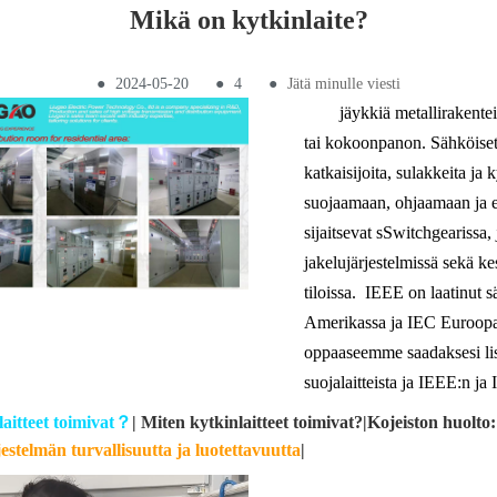
Mikä on kytkinlaite?
●
2024-05-20
●
4
●
Jätä minulle viesti
jäykkiä metallirakente
tai kokoonpanon. Sähköiset 
katkaisijoita, sulakkeita ja k
suojaamaan, ohjaamaan ja er
sijaitsevat sSwitchgearissa, 
jakelujärjestelmissä sekä kes
tiloissa. IEEE on laatinut s
Amerikassa ja IEC Euroopass
oppaaseemme saadaksesi lisäti
suojalaitteista ja IEEE:n ja
aitteet toimivat
？
|
Miten kytkinlaitteet toimivat?
|
Kojeiston huolto
stelmän turvallisuutta ja luotettavuutta
|