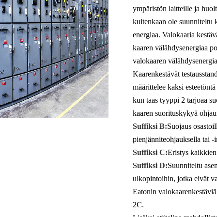
ympäristön laitteille ja huo
kuitenkaan ole suunniteltu
energiaa. Valokaaria kestävä
kaaren välähdysenergiaa poi
valokaaren välähdysenergia 
Kaarenkestävät testausstan
määrittelee kaksi esteetöntä
kun taas tyyppi 2 tarjoaa suo
kaaren suorituskykyä ohjauso
Suffiksi B:
Suojaus osastoil
pienjänniteohjauksella tai -i
Suffiksi C:
Eristys kaikkien
Suffiksi D:
Suunniteltu asen
ulkopintoihin, jotka eivät v
Eatonin valokaarenkestäviä 
2C.