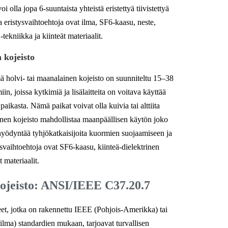
oi olla jopa 6-suuntaista yhteistä eristettyä tiivistettyä
ia eristysvaihtoehtoja ovat ilma, SF6-kaasu, neste,
-tekniikka ja kiinteät materiaalit.
 kojeisto
 holvi- tai maanalainen kojeisto on suunniteltu 15–38
in, joissa kytkimiä ja lisälaitteita on voitava käyttää
paikasta. Nämä paikat voivat olla kuivia tai alttiita
inen kojeisto mahdollistaa maanpäällisen käytön joko
a hyödyntää tyhjökatkaisijoita kuormien suojaamiseen ja
ysvaihtoehtoja ovat SF6-kaasu, kiinteä-dielektrinen
t materiaalit.
ojeisto: ANSI/IEEE C37.20.7
teet, jotka on rakennettu IEEE (Pohjois-Amerikka) tai
ma) standardien mukaan, tarjoavat turvallisen