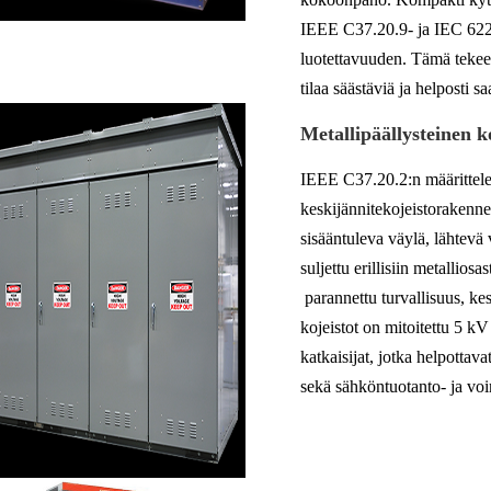
IEEE C37.20.9- ja IEC 6227
luotettavuuden. Tämä tekee s
tilaa säästäviä ja helposti s
Metallipäällysteinen k
IEEE C37.20.2:n määrittele
keskijännitekojeistorakenn
sisääntuleva väylä, lähtevä 
suljettu erillisiin metallios
parannettu turvallisuus, kes
kojeistot on mitoitettu 5 kV
katkaisijat, jotka helpottavat
sekä sähköntuotanto- ja voim