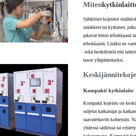
Miten
kytkinlaitt
Sähköiset kojeistot sisältävä
sulakkeet tai kytkimet, jotk
jakavat tehon tehokkaasti la
tehokkaasti. Lisäksi ne var
sekä henkilöstöä että laittei
tason ylläpitämiseksi.
Keskijännitekoje
Kompakti kytkinlaite
Kompakti kojeisto on keskijä
suljetut katkaisijat ja katkais
saavutettaviin kohteisiin. 
yhdessä säiliössä tai eristet
kokoonpano. Kompakti kytkin