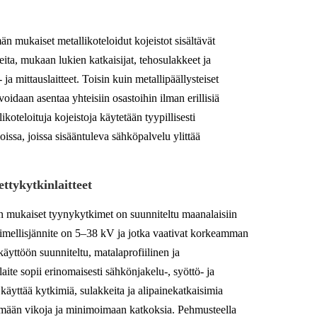
 mukaiset metallikoteloidut kojeistot sisältävät
aitteita, mukaan lukien katkaisijat, tehosulakkeet ja
ja mittauslaitteet. Toisin kuin metallipäällysteiset
 voidaan asentaa yhteisiin osastoihin ilman erillisiä
likoteloituja kojeistoja käytetään tyypillisesti
iloissa, joissa sisääntuleva sähköpalvelu ylittää
etty
kytkinlaitteet
 mukaiset tyynykytkimet on suunniteltu maanalaisiin
 nimellisjännite on 5–38 kV ja jotka vaativat korkeamman
äyttöön suunniteltu, matalaprofiilinen ja
ite sopii erinomaisesti sähkönjakelu-, syöttö- ja
 käyttää kytkimiä, sulakkeita ja alipainekatkaisimia
mään vikoja ja minimoimaan katkoksia. Pehmusteella