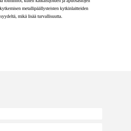
aa toiminnot, kuten katkaisijoiden ja apuosastojen
 kytkemisen metallipäällysteisten kytkinlaitteiden
isyydeltä, mikä lisää turvallisuutta.