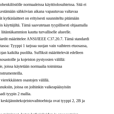
ltohenkilöstölle normaaleissa käyttöolosuhteissa. Sitä ei
 kestämään sähkövian aikana vapautuvaa valtavaa
t kytkinlaitteet on erityisesti suunniteltu pitämään
s käyttäjiltä. Tämä saavutetaan tyypillisesti ohjaamalla
liitäntäkammion kautta turvalliselle alueelle.
dardit määrittelee ANSI/IEEE C37.20.7. Tämä standardi
 tasoa: Tyyppi 1 tarjoaa suojan vain vaihteen etuosassa,
jan kaikilta puolilta. Suffiksit määrittelevät edelleen
sastoille ja kojeiston pystyosien välillä:
le, joissa käytetään normaalia toimintaa
nstrumenteilla.
 vierekkäisten osastojen välillä.
nuksiin, joissa on joihinkin vaikeapääsyisiin
aadi tyypin 2 mallia.
keskijännitekojeistovaihtoehtoja ovat tyyppi 2, 2B ja