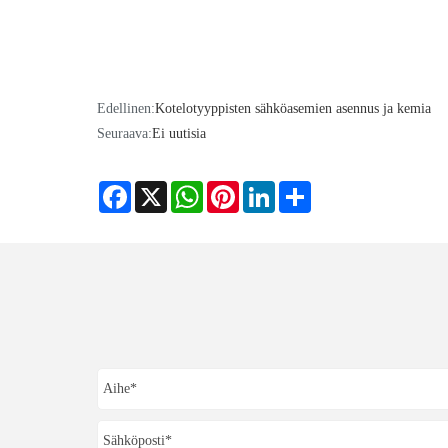
Edellinen:
Kotelotyyppisten sähköasemien asennus ja kemia
Seuraava:
Ei uutisia
Facebook
X
WhatsApp
Pinterest
LinkedIn
Share