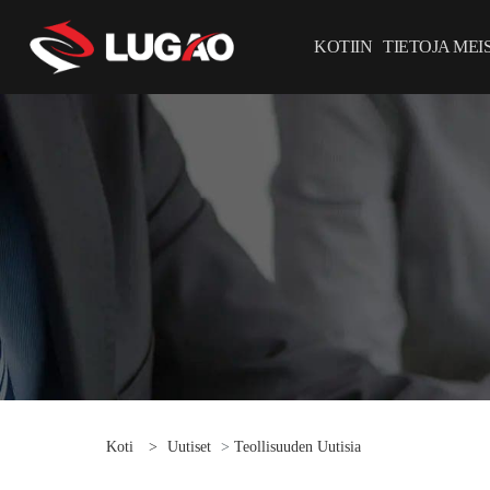
KOTIIN
TIETOJA MEI
Koti
>
Uutiset
>
Teollisuuden Uutisia