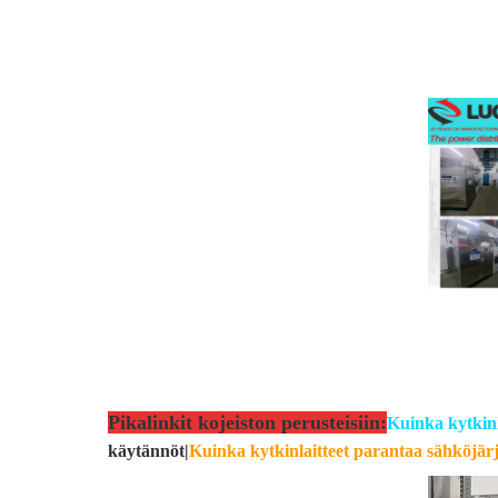
Pikalinkit kojeiston perusteisiin:
Kuinka kytkinl
käytännöt
|
Kuinka kytkinlaitteet parantaa sähköjärje