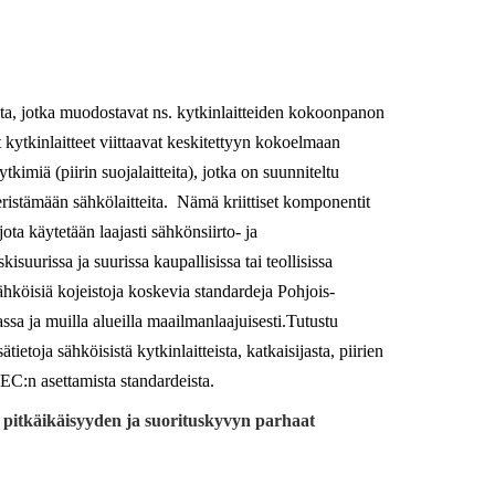
ita, jotka muodostavat ns. kytkinlaitteiden kokoonpanon
kytkinlaitteet viittaavat keskitettyyn kokoelmaan
ytkimiä (piirin suojalaitteita), jotka on suunniteltu
istämään sähkölaitteita. Nämä kriittiset komponentit
jota käytetään laajasti sähkönsiirto- ja
kisuurissa ja suurissa kaupallisissa tai teollisissa
ähköisiä kojeistoja koskevia standardeja Pohjois-
a ja muilla alueilla maailmanlaajuisesti.
Tutustu
etoja sähköisistä kytkinlaitteista, katkaisijasta, piirien
 IEC:n asettamista standardeista.
: pitkäikäisyyden ja suorituskyvyn parhaat