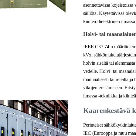
asennettavissa kojeistoissa v
säiliötä. Käytettävissä olev
kiinteä-dielektrinen ilmassa 
Holvi- tai maanalainen
IEEE C37.74:n määrittelemä
kV:n sähkönjakelujärjestelmi
holvin sisältä tai alemmasta 
vedelle. Holvi- tai maanala
manuaalisesti tai releillä j
vikojen eristämiseen. Erist
ilmassa -tekniikka ja kiinteä
Kaarenkestävä k
Perinteiset sähkökytkinlait
IEC (Eurooppa ja muu maail